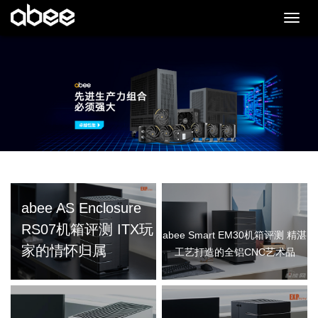
切
换
导
航
abee AS Enclosure
RS07机箱评测 ITX玩
abee Smart EM30机箱评测 精湛
家的情怀归属
工艺打造的全铝CNC艺术品
查看更多 >
查看更多 >