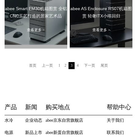
abee Smart EM30机箱图赏 全铝
abee AS Enclosure RS07机箱图
CNC工艺打造的居家艺术品
赏 轻奢ITX小塔回归
查看更多 >
查看更多 >
首页
上一页
1
2
3
4
下一页
尾页
产品
新闻
购买地点
帮助中心
水冷
企业动态
abee京东自营旗舰店
关于我们
电源
新品上市
abee新蛋自营旗舰店
联系我们