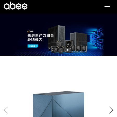
切
换
导
航